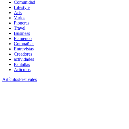
Comunidad
Lifestyle
Arts
Varios
Pioneras
Travel
Business
Flamenco
Compañías
Entrevistas
Creadores
actividades
Pantallas
Artículos
Artículos
Festivales