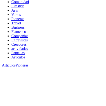
Comunidad
Lifestyle
Arts
Varios
Pioneras
Travel
Business
Flamenco
Compañías
Entrevistas
Creadores
actividades
Pantallas
Artículos
Artículos
Pioneras