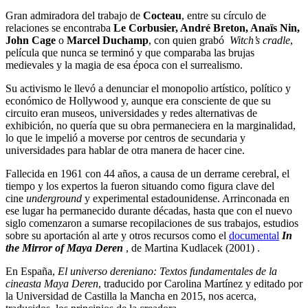
Gran admiradora del trabajo de
Cocteau
, entre su círculo de
relaciones se encontraba
Le Corbusier, André Breton, Anaïs Nin,
John Cage
o
Marcel Duchamp
, con quien grabó
Witch’s cradle
,
película que nunca se terminó y que comparaba las brujas
medievales y la magia de esa época con el surrealismo.
Su activismo le llevó a denunciar el monopolio artístico, político y
económico de Hollywood y, aunque era consciente de que su
circuito eran museos, universidades y redes alternativas de
exhibición, no quería que su obra permaneciera en la marginalidad,
lo que le impelió a moverse por centros de secundaria y
universidades para hablar de otra manera de hacer cine.
Fallecida en 1961 con 44 años, a causa de un derrame cerebral, el
tiempo y los expertos la fueron situando como figura clave del
cine
underground
y experimental estadounidense. Arrinconada en
ese lugar ha permanecido durante décadas, hasta que con el nuevo
siglo comenzaron a sumarse recopilaciones de sus trabajos, estudios
sobre su aportación al arte y otros recursos como el
documental
In
the Mirror of Maya Deren
, de Martina Kudlacek (2001) .
En España,
El universo dereniano: Textos fundamentales de la
cineasta Maya Deren
, traducido por Carolina Martínez y editado por
la Universidad de Castilla la Mancha en 2015, nos acerca,