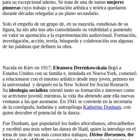
para su excepcional talento. Se trata de una de tantas
mujeres
pioneras
cuyo trabajo y aportación artística y teórica quedaron
durante décadas relegadas a un plano secundario.
Solo el empeño de un grupo de, en su mayoría, estudiosas de su
figura, ha ido año tras año consolidando su visibilidad y poniendo
en valor su aportación a la experimentación audiovisual. Formación,
investigación, acción, teoría, búsqueda y colaboración son algunas
de las palabras que definen su obra.
Nacida en Kiev en 1917,
Eleanora Derenkowskaia
llegó a
Estados Unidos con su familia e, instalada en Nueva York, comenzó
a relacionarse con el entorno artístico desde muy joven, primero en
la universidad y después en la New School for Social Research.
Su
ideología socialista
orientó tanto su formación e intereses como
su activismo juvenil; mientras, la vida iba abriendo ante ella nuevas
ventanas a las que asomarse. En 1941 se convierte en la secretaria
de la coreógrafa, bailarina y antropóloga
Katherine Dunham
, con
quien descubre el potencial de la danza.
Fue Dunham, que popularizó los bailes afrocubanos, afrocaribeños
y escribió una tesis sobre las danza de Haití, quien la introdujo en el
tema de uno de sus más conocidos trabajos,
Divine Horsemen, the