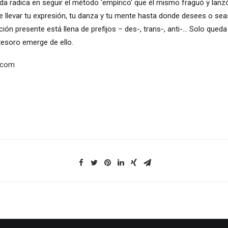
da radica en seguir el método ‘empírico’ que él mismo fraguó y lanzó
e llevar tu expresión, tu danza y tu mente hasta donde desees o sea
ción presente está llena de prefijos – des-, trans-, anti-… Solo qued
tesoro emerge de ello.
a.com