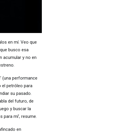
los en mí. Veo que
o que busco esa
en acumular y no en
estreno.
s
’ (una performance
 el petróleo para
endiar su pasado.
bla del futuro, de
fuego y buscar la
s para mí’, resume.
afincado en