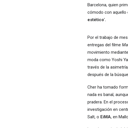
Barcelona, quien prim
cómodo con aquello q
estético
’
.
Por el trabajo de mes
entregas del filme
Mat
movimiento mediante l
moda como Yoshi Y
través de la asimetrí
después de la búsqued
Cher ha tomado forma
nada es banal, aunque
pradera. En el proce
investigación en cen
Salt, o
EiMA
, en Mall