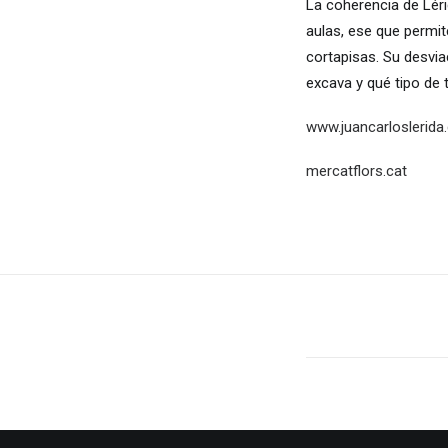
La coherencia de Léri
aulas, ese que permit
cortapisas. Su desvia
excava y qué tipo de 
www.juancarloslerid
mercatflors.cat