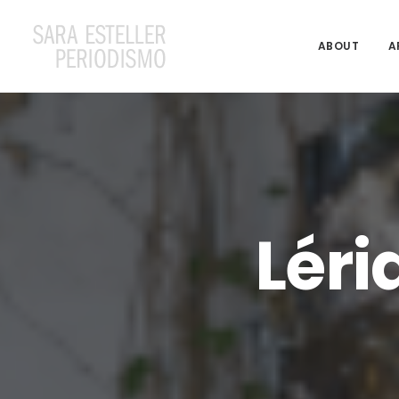
ABOUT
A
Léri