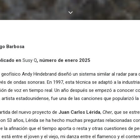
ugo Barbosa
ublicado en
Susy Q
, número de enero 2025
 el geofísico Andy Hindebrand diseñó un sistema similar al radar para
avés de ondas sonoras. En 1997, esta técnica se adaptó a la industria
ción de voz en tiempo real. Un año después se empezó a conocer co
la artista estadounidense, fue una de las canciones que popularizó la
artida del nuevo proyecto de
Juan Carlos Lérida
,
Cher
, que se estre
 Con 53 años, Lérida se ha hecho muchas preguntas relacionadas con
e la afinación que el tiempo aporta o resta y otras cuestiones de 
o está entre el joven y el viejo, mi danza entre el flamenco y el con