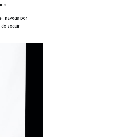
ión.
n
-, navega por
 de seguir