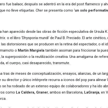
ero fue bailaor, después se adentró en la era del post flamenco y ah
ue no lleve etiquetas.
Cher
se presenta como ‘
un solo performativ
a han aparecido desde las obras de ficción especulativa de Ursula K.
rix.
o el libro ‘Dhysporia mundi’ de Paul B. Preciado. El arte cinético, 
as distorsiones que se producen en la retina del espectador, o el ide
amamoto o
Martin Margiela
también asoman para friccionar la pues
a, la superposición o la reutilización creativa. Una amalgama de refe
a, el cuerpo, casi desaparecido, transmute.
 tras de meses de conceptualización, ensayos, alianzas, de un la
 su director y único intérprete recurra a iconos del pop para alinear 
so se ha rodeado de un extenso equipo de colaboradores y ha ido ab
tros como
La Caldera, Graner
, ambos en Barcelona,
LaGranja
, en 
orca.