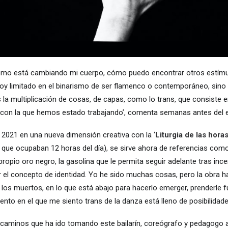
ómo está cambiando mi cuerpo, cómo puedo encontrar otros estímu
stoy limitado en el binarismo de ser flamenco o contemporáneo, sin
 la multiplicación de cosas, de capas, como lo trans, que consiste 
dea con la que hemos estado trabajando’, comenta semanas antes del 
n 2021 en una nueva dimensión creativa con la ‘
Liturgia de las hora
s que ocupaban 12 horas del día), se sirve ahora de referencias como
ropio oro negro, la gasolina que le permita seguir adelante tras inc
 el concepto de identidad. Yo he sido muchas cosas, pero la obra ha
en los muertos, en lo que está abajo para hacerlo emerger, prenderle 
to en el que me siento trans de la danza está lleno de posibilidade
caminos que ha ido tomando este bailarín, coreógrafo y pedagogo 