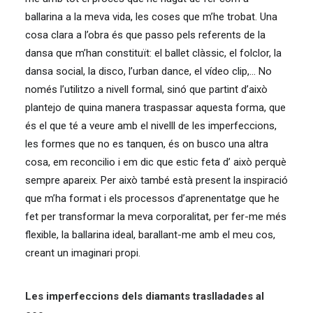
ballarina a la meva vida, les coses que m’he trobat. Una
cosa clara a l’obra és que passo pels referents de la
dansa que m’han constituït: el ballet clàssic, el folclor, la
dansa social, la disco, l’urban dance, el vídeo clip,… No
només l’utilitzo a nivell formal, sinó que partint d’això
plantejo de quina manera traspassar aquesta forma, que
és el que té a veure amb el nivelll de les imperfeccions,
les formes que no es tanquen, és on busco una altra
cosa, em reconcilio i em dic que estic feta d’ això perquè
sempre apareix. Per això també està present la inspiració
que m’ha format i els processos d’aprenentatge que he
fet per transformar la meva corporalitat, per fer-me més
flexible, la ballarina ideal, barallant-me amb el meu cos,
creant un imaginari propi.
Les imperfeccions dels diamants traslladades al