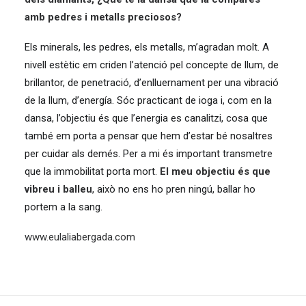
amb pedres i metalls preciosos?
Els minerals, les pedres, els metalls, m’agradan molt. A
nivell estètic em criden l’atenció pel concepte de llum, de
brillantor, de penetració, d’enlluernament per una vibració
de la llum, d’energía. Sóc practicant de ioga i, com en la
dansa, l’objectiu és que l’energia es canalitzi, cosa que
també em porta a pensar que hem d’estar bé nosaltres
per cuidar als demés. Per a mi és important transmetre
que la immobilitat porta mort.
El meu objectiu és que
vibreu i balleu
, això no ens ho pren ningú, ballar ho
portem a la sang.
www.eulaliabergada.com