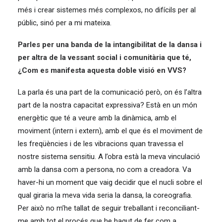
més i crear sistemes més complexos, no difícils per al
públic, sinó per a mi mateixa.
Parles per una banda de la intangibilitat de la dansa i
per altra de la vessant social i comunitària que té,
¿Com es manifesta aquesta doble visió en VVS?
La parla és una part de la comunicació però, on és l’altra
part de la nostra capacitat expressiva? Està en un món
energètic que té a veure amb la dinàmica, amb el
moviment (intern i extern), amb el que és el moviment de
les freqüències i de les vibracions quan travessa el
nostre sistema sensitiu. A l’obra està la meva vinculació
amb la dansa com a persona, no com a creadora. Va
haver-hi un moment que vaig decidir que el nucli sobre el
qual giraria la meva vida seria la dansa, la coreografia.
Per això no m’he tallat de seguir treballant i reconciliant-
me amb tot el procés que he hagut de fer com a