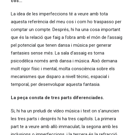
cos…
La idea de les imperfeccions té a veure amb tota
aquesta referència del meu cos i com ho traspasso per
comptar un compte. Després, hi ha una cosa important
que és la relació que faig a l’obra amb el món de l’assaig
pel potencial que tenen dansa i música per generar
fantasies sense més. La sala d’assaig es torna
psicodèlica només amb dansa i música. Això demana
molt rigor físic i mental, molta consciència sobre els
mecanismes que disparo a nivell tècnic, espacial i
temporal, per desenvolupar aquesta fantasia.
La peça consta de tres parts diferenciades.
Si, hi ha un preludi de vídeo música i text on s’anuncien
les tres parts i després hi ha tres capítols. La primera
part te a veure amb allò immaculat; la segona amb les
inclusions o imperfeccions, i la tercera és la refracció.