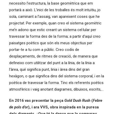
necessito l’estructura, la base geomètrica que em
portarà a això. L’inici de les troballes és molt intuïtiu, jo
sola, caminant a l’assaig, van apareixent coses que he
projectat. Per exemple, quan creo el sistema geomètric
me’n adono que estic creant un sistema cel·lular per
travessar la forma des de la forma; a partir d’aquí creo
paisatges poètics que són els meus objectius per
portar-te a tu com a públic. Creo codis de
desplaçaments, de ritmes de creació, de manera que
defineixo com utilitzar del punt a la línia, de la línia a
l’àrea, qué significa punt, linia i àrea dins del gran
hexàgon, o que significa dins del sistema corporal, i en la
poètica de travessar la forma. Tinc els referents poètics
atmosfèrics i vaig anotant diagrames, dibuixos, escrits,…
En 2016 vas presentar la peça
Gold Dush Rush
(
Febre
de pols d’or
), i ara VVS, obra inspirada en la puresa
dels diamants, ¿Que té la dansa que la compares