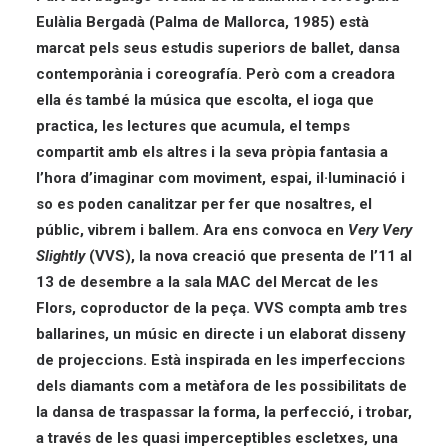
Eulàlia Bergadà (Palma de Mallorca, 1985) està
marcat pels seus estudis superiors de ballet, dansa
contemporània i coreografía. Però com a creadora
ella és també la música que escolta, el ioga que
practica, les lectures que acumula, el temps
compartit amb els altres i la seva pròpia fantasia a
l’hora d’imaginar com moviment, espai, il·luminació i
so es poden canalitzar per fer que nosaltres, el
públic, vibrem i ballem. Ara ens convoca en
Very Very
Slightly
(VVS), la nova creació que presenta de l’11 al
13 de desembre a la sala MAC del
Mercat de les
Flors
, coproductor de la peça. VVS compta amb tres
ballarines, un músic en directe i un elaborat disseny
de projeccions. Està inspirada en les imperfeccions
dels diamants com a metàfora de les possibilitats de
la dansa de traspassar la forma, la perfecció, i trobar,
a través de les quasi imperceptibles escletxes, una