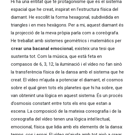
Hi ha una entitat que té protagonisme que és el sistema
espacial que he creat, inspirat en l’estructura física del
diamant. He escollit la forma hexagonal, subdividida en
triangles i en mes hexàgons. Per a mi, aquest diamant és
la projecció de la meva pròpia parla com a coreògrafa.
He treballat amb sistemes geomètrics i matemàtics per
crear una bacanal emocional
, existeix una tesi que
sustenta tot. Com la música, que està feta en
compasos de 6, 3, 12, la iluminació i el vídeo no fan sinò
la transferència física de la dansa amb el sistema que he
creat. El vídeo m’ajuda a potenciar el diamant, el cosmos
sobre el qual giren tots els planetes que hi ha sobre, que
van obtenint una lògica en aquest sistema. És un procés
d’osmosis constant entre tots els ens que estan a
escena. La composició de la mateixa coreografia i de la
coreografia del vídeo tenen una lògica intel·lectual,
emocional, física que lidia amb els elements de la dansa:
temps, cos i espai. El vídeo m’ajuda amb tot això a crear