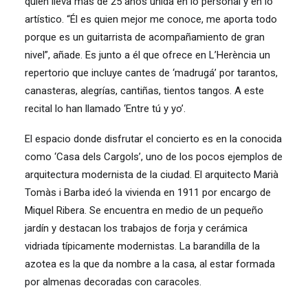
quien lleva más de 25 años unida en lo personal y en lo
artístico. “Él es quien mejor me conoce, me aporta todo
porque es un guitarrista de acompañamiento de gran
nivel”, añade. Es junto a él que ofrece en L’Herència un
repertorio que incluye cantes de ‘madrugá’ por tarantos,
canasteras, alegrías, cantiñas, tientos tangos. A este
recital lo han llamado ‘Entre tú y yo’.
El espacio donde disfrutar el concierto es en la conocida
como ‘Casa dels Cargols’, uno de los pocos ejemplos de
arquitectura modernista de la ciudad. El arquitecto Marià
Tomàs i Barba ideó la vivienda en 1911 por encargo de
Miquel Ribera. Se encuentra en medio de un pequeño
jardín y destacan los trabajos de forja y cerámica
vidriada típicamente modernistas. La barandilla de la
azotea es la que da nombre a la casa, al estar formada
por almenas decoradas con caracoles.