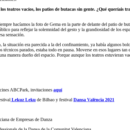
los teatros vacíos, los patios de butacas sin gente. ¿Qué queríais t
iempre hacíamos la foto de Gema en la parte de delante del patio de but
úblico para reflejar la solemnidad del gesto y la grandiosidad de los esp
sa sensación.
 la situación era parecida a la del confinamiento, ya había algunos bol
os técnicos parados, estaba todo en pausa. Moverse en esos lugares tan
lguna manera dueño del espacio. Porque aunque los teatros estuvieran vac
n cines ABCPark, invitaciones
aquí
stival
Lekuz Leku
de Bilbao y festival
Dansa València 2021
ciana de Empresas de Danza
essionals de la Dansa de la Comunitat Valenciana