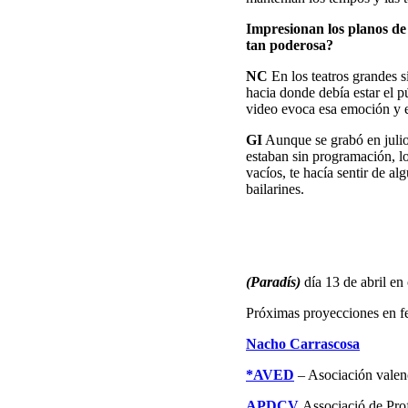
Impresionan los planos de 
tan poderosa?
NC
En los teatros grandes s
hacia donde debía estar el p
video evoca esa emoción y e
GI
Aunque se grabó en julio,
estaban sin programación, l
vacíos, te hacía sentir de a
bailarines.
(Paradís)
día 13 de abril e
Próximas proyecciones en fe
Nacho Carrascosa
*AVED
– Asociación valen
APDCV
Associació de Prof