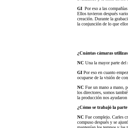
GI
Por eso a las compañías 
Ellos tuvieron después vario
creación. Durante la grabac
la conjunción de lo que ello
¿Cuántas cámaras utilizas
NC
Una la mayor parte del 
GI
Por eso en cuanto empeza
ocuparse de la visión de con
NC
Fue un mano a mano, per
los directores, somos tambié
la producción nos ayudaron 
¿Cómo se trabajó la parte 
NC
Fue complejo. Carles cre
compuso después y se ajustó
mantenían los tempos y las t