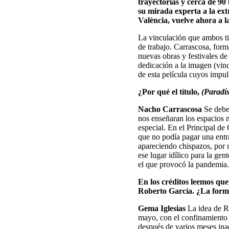
trayectorias y cerca de 90
su mirada experta a la e
València, vuelve ahora a l
La vinculación que ambos tie
de trabajo. Carrascosa, form
nuevas obras y festivales de
dedicación a la imagen (vin
de esta película cuyos impu
¿Por qué el título,
(Paradís
Nacho Carrascosa
Se debe 
nos enseñaran los espacios m
especial. En el Principal de
que no podía pagar una entr
apareciendo chispazos, por u
ese lugar idílico para la ge
el que provocó la pandemia.
En los créditos leemos que
Roberto García. ¿La forma
Gema Iglesias
La idea de R
mayo, con el confinamiento a
después de varios meses ina