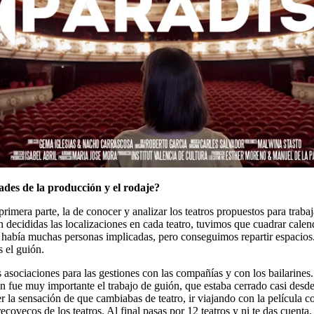
tades de la producción y el rodaje?
era parte, la de conocer y analizar los teatros propuestos para trabaj
 decididas las localizaciones en cada teatro, tuvimos que cuadrar calend
 había muchas personas implicadas, pero conseguimos repartir espacio
s el guión.
s asociaciones para las gestiones con las compañías y con los bailarine
ue muy importante el trabajo de guión, que estaba cerrado casi desde e
er la sensación de que cambiabas de teatro, ir viajando con la película c
covecos de los teatros. Al final pasas por 12 teatros y ni te das cuenta.