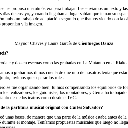
se les propuso una atmósfera para trabajar. Les enviamos un texto y las
s días de ensayo, y cuando llegaban al lugar sabían que tenían su espac
ión hubo un trabajo de adaptación según lo que íbamos viendo con la 
s proponían y la imagen.
Maynor Chaves y Laura García de
Cienfuegos Danza
teis?
rodaje y dos en escenas como las grabadas en La Mutant o en el Rialto.
mos a grabar nos dimos cuenta de que uno de nosotros tenía que estar
junto, tuvimos que separar los roles.
o se fue organizando bien, fuimos compensando los equilibrios de fo
n los realizadores, los guionistas, los montadores, y Gema ha trabajado 
tanto desde los teatros como desde el IVC.
de la partitura musical original con Carles Salvador?
ó unas bases, de manera que una parte de la música estaba antes de la g
 durante el montaje. Teníamos propuestas musicales que luego no llega
ensiones.