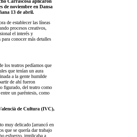
acho Carrascosa aplicaron
mes de noviembre en Dansa
ñana 13 de abril.
ra de establecer las líneas
tando procesos creativos,
ional el interés y
 para conocer más detalles
de los teatros pedíamos que
ales que tenían un aura
tinada a la gente humilde
rtir de ahí fueron
so figurado, del teatro como
 entre un paréntesis, como
 Valencià de Cultura (IVC),
to muy delicado [arrancó en
s que se quería dar trabajo
ho esfuerzo, implicaba a