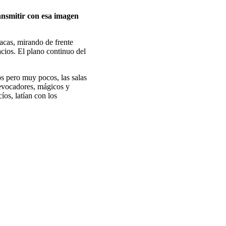
ransmitir con esa imagen
acas, mirando de frente
acios. El plano continuo del
os pero muy pocos, las salas
 evocadores, mágicos y
íos, latían con los