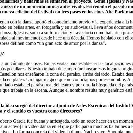
 bailarines y bailarinas se sumaron al proyecto. Gema Iglesias y N
xtrañeza de un momento nunca antes vivido. Estrenada el pasado 
a nueva edición del festival con tres pases en los cines Abc Park ma
nen con la danza aportó el conocimiento previo y la experiencia a la ho
ado en bellas artes, en fotografía y en audiovisual, lleva años documen
 danza; Iglesias, suma a su formación y trayectoria como bailarina profes
culada al movimiento) desde hace una década. Hemos hablado con ellos
lsores definen como “un gran acto de amor por la danza”.
)
?
a un cúmulo de cosas. En las visitas para establecer las localizaciones 
ás peculiares. Nuestro trabajo de campo fue buscar esos lugares origin
 Castellón nos enseñaron la zona del paraíso, arriba del todo. Estaba des
ada en platea. Un lugar mágico que no conocíamos por ese nombre. A pa
n lado estaba el paraíso real del teatro y por otro la búsqueda del paraí
nte que trabaja en la escena. Aunque el nombre resulta muy genérico está
 la idea surgió del director adjunto de Artes Escénicas del Institut
 y el sentido es vuestra como directores?
oberto García fue buena y arriesgada, todo un reto: hacer en un momen
un activo] un video danza en el que participaran muchos bailarines a lo
ctivos. La forma concreta del video la dimos Nacho y yo. Suponía muc