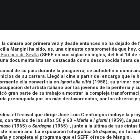
la cámara por primera vez y desde entonces no ha dejado de fil
ilia Mangini ha sido, es, una cineasta comprometida que hoy, 
e Europeo de Sevilla
(SEFF en sus siglas en inglés, del 6 al 14 d
 una documentalista tan destacada como desconocida fuera de I
 social de su país durante la posguerra, se autodefinió como ana
inicios de su carrera. Llegó al cine a partir del encargo que le 
ormente ella convertiría en
Ignoti alla città
(1958), su primer co
cupación del artista italiano por los jóvenes de la periferia y
icó gran parte de su trabajo a mostrar la compleja transformaci
ada preocupada por los más desfavorecidos, por los obreros y p
dica el festival que dirige José Luis Cienfuegos incluye la pr
, con títulos de los años 50 y 60 –
Maria e i giorni
(1959),
La pas
maso
(1965) o
Sardegna
(1965)-, junto a la última de sus cintas
ste mismo año. La exposición fotográfica
36 disparos,
en formato
paña y completa el programa que el SEFF ofrece de Mangini.