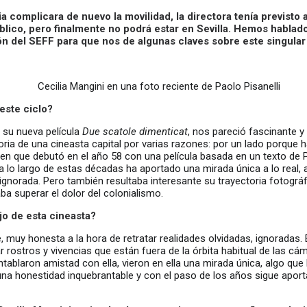
a complicara de nuevo la movilidad, la directora tenía previsto 
blico, pero finalmente no podrá estar en Sevilla. Hemos hablado
ón del SEFF para que nos de algunas claves sobre este singula
Cecilia Mangini en una foto reciente de Paolo Pisanelli
este ciclo?
 su nueva película
Due scatole dimenticat
, nos pareció fascinante y
ctoria de una cineasta capital por varias razones: por un lado porque
uien que debutó en el año 58 con una película basada en un texto de 
a lo largo de estas décadas ha aportado una mirada única a lo real, a la
ignorada. Pero también resultaba interesante su trayectoria fotográ
ba superar el dolor del colonialismo.
jo de esta cineasta?
e, muy honesta a la hora de retratar realidades olvidadas, ignoradas. 
r rostros y vivencias que están fuera de la órbita habitual de las cá
ntablaron amistad con ella, vieron en ella una mirada única, algo que
 una honestidad inquebrantable y con el paso de los años sigue apor