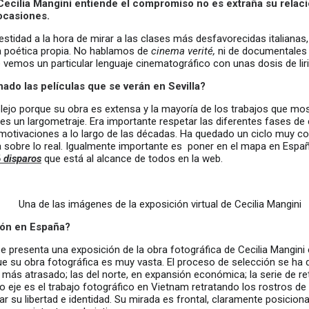
ecilia Mangini entiende el compromiso no es extraña su relaci
ocasiones.
idad a la hora de mirar a las clases más desfavorecidas italianas,
a poética propia. No hablamos de
cinema verité,
ni de documentales
e vemos un particular lenguaje cinematográfico con unas dosis de l
do las películas que se verán en Sevilla?
ejo porque su obra es extensa y la mayoría de los trabajos que mo
es un largometraje. Era importante respetar las diferentes fases de 
 motivaciones a lo largo de las décadas. Ha quedado un ciclo muy c
 sobre lo real. Igualmente importante es poner en el mapa en Españ
 disparos
que está al alcance de todos en la web.
Una de las imágenes de la exposición virtual de Cecilia Mangini
ión en España?
 se presenta una exposición de la obra fotográfica de Cecilia Mangin
su obra fotográfica es muy vasta. El proceso de selección se ha di
 más atrasado; las del norte, en expansión económica; la serie de re
uarto eje es el trabajo fotográfico en Vietnam retratando los rostros 
ar su libertad e identidad. Su mirada es frontal, claramente posicion