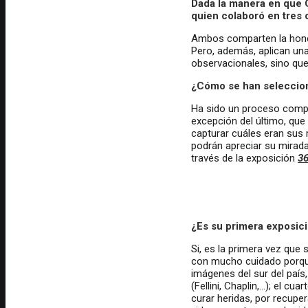
Dada la manera en que C
quien colaboró en tres 
Ambos comparten la honest
Pero, además, aplican un
observacionales, sino qu
¿Cómo se han selecciona
Ha sido un proceso compl
excepción del último, que 
capturar cuáles eran sus
podrán apreciar su mirada
través de la exposición
36
¿Es su primera exposic
Si, es la primera vez que
con mucho cuidado porque 
imágenes del sur del país,
(Fellini, Chaplin,…); el c
curar heridas, por recuper