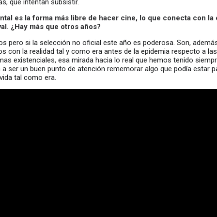
s, que intentan subsistir.
ntal es la forma más libre de hacer cine, lo que conecta con la
ival. ¿Hay más que otros años?
 pero si la selección no oficial este año es poderosa. Son, además,
 con la realidad tal y como era antes de la epidemia respecto a las
as existenciales, esa mirada hacia lo real que hemos tenido siemp
a a ser un buen punto de atención rememorar algo que podía estar 
vida tal como era.