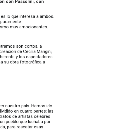
ón con Passolini, con
 es lo que interesa a ambos.
 puramente
irismo muy emocionantes.
stramos son cortos, a
creación de Cecilia Mangini,
oherente y los espectadores
a su obra fotográfica a
i en nuestro país. Hemos ido
vidido en cuatro partes: las
tratos de artistas célebres
de un pueblo que luchaba por
ada, para rescatar esas