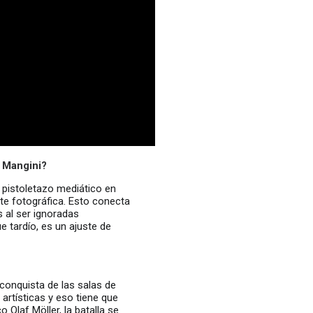
a Mangini?
pistoletazo mediático en
rte fotográfica. Esto conecta
s al ser ignoradas
e tardío, es un ajuste de
conquista de las salas de
artísticas y eso tiene que
 Olaf Möller, la batalla se