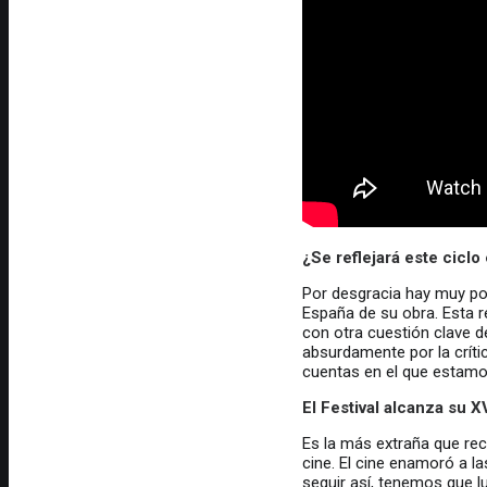
¿Se reflejará este ciclo
Por desgracia hay muy po
España de su obra. Esta re
con otra cuestión clave d
absurdamente por la crític
cuentas en el que estamos
El Festival alcanza su X
Es la más extraña que re
cine. El cine enamoró a l
seguir así, tenemos que lu