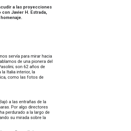
acudir a las proyecciones
 con Javier H. Estrada,
r homenaje.
 nos servía para mirar hacia
 hablamos de una pionera del
Pasolini; son 62 años de
 Italia interior, la
fica, como las fotos de
Bajó a las entrañas de la
maras. Por algo directores
 ha perdurado a la largo de
tando su mirada sobre la