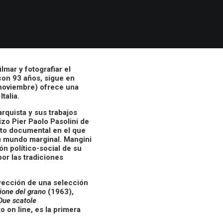
mar y fotografiar el
con 93 años, sigue en
e noviembre) ofrece una
talia.
rquista y sus trabajos
hizo Pier Paolo Pasolini de
rto documental en el que
 su mundo marginal. Mangini
ón político-social de su
or las tradiciones
oyección de una selección
ione del grano
(1963),
Due scatole
 on line, es la primera