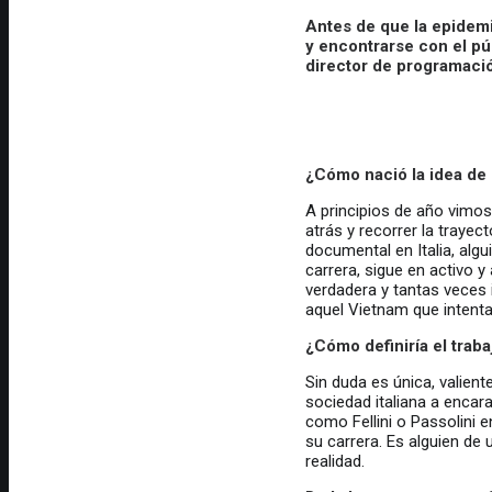
Antes de que la epidemi
y encontrarse con el pú
director de programaci
¿Cómo nació la idea de 
A principios de año vimos
atrás y recorrer la traye
documental en Italia, alg
carrera, sigue en activo y 
verdadera y tantas veces 
aquel Vietnam que intenta
¿Cómo definiría el traba
Sin duda es única, valient
sociedad italiana a encara
como Fellini o Passolini e
su carrera. Es alguien de
realidad.