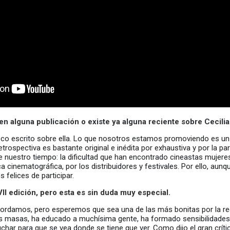
 en alguna publicación o existe ya alguna reciente sobre Cecili
co escrito sobre ella. Lo que nosotros estamos promoviendo es un 
trospectiva es bastante original e inédita por exhaustiva y por la pa
e nuestro tiempo: la dificultad que han encontrado cineastas mujere
a cinematográfica, por los distribuidores y festivales. Por ello, aunqu
 felices de participar.
VII edición, pero esta es sin duda muy especial.
cordamos, pero esperemos que sea una de las más bonitas por la re
as masas, ha educado a muchísima gente, ha formado sensibilidades 
char para que se vea donde se tiene que ver. Como dijo el gran crítico