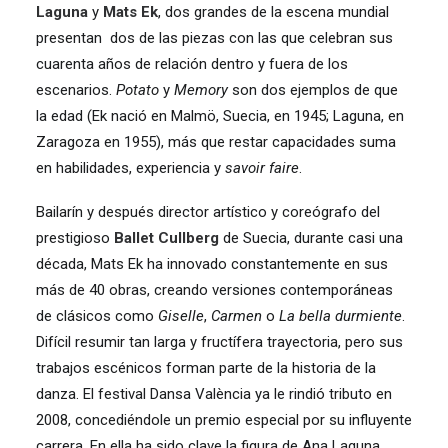
Laguna
y
Mats Ek
, dos grandes de la escena mundial
presentan dos de las piezas con las que celebran sus
cuarenta años de relación dentro y fuera de los
escenarios.
Potato
y
Memory
son dos ejemplos de que
la edad (Ek nació en Malmö, Suecia, en 1945; Laguna, en
Zaragoza en 1955), más que restar capacidades suma
en habilidades, experiencia y
savoir faire
.
Bailarín y después director artístico y coreógrafo del
prestigioso
Ballet Cullberg
de Suecia, durante casi una
década, Mats Ek ha innovado constantemente en sus
más de 40 obras, creando versiones contemporáneas
de clásicos como
Giselle
,
Carmen
o
La bella durmiente
.
Difícil resumir tan larga y fructífera trayectoria, pero sus
trabajos escénicos forman parte de la historia de la
danza. El festival Dansa València ya le rindió tributo en
2008, concediéndole un premio especial por su influyente
carrera. En ella ha sido clave la figura de Ana Laguna,