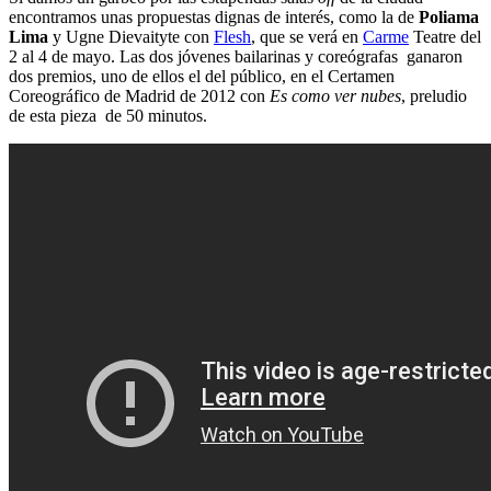
encontramos unas propuestas dignas de interés, como la de
Poliama
Lima
y Ugne Dievaityte con
Flesh
, que se verá en
Carme
Teatre del
2 al 4 de mayo. Las dos jóvenes bailarinas y coreógrafas ganaron
dos premios, uno de ellos el del público, en el Certamen
Coreográfico de Madrid de 2012 con
Es como ver nubes
, preludio
de esta pieza de 50 minutos.