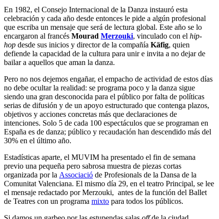
En 1982, el Consejo Internacional de la Danza instauró esta
celebración y cada año desde entonces le pide a algún profesional
que escriba un mensaje que será de lectura global. Este año se lo
encargaron al francés
Mourad
Merzouki
, vinculado con el
hip-
hop
desde sus inicios y director de la compañía
Käfig
, quien
defiende la capacidad de la cultura para unir e invita a no dejar de
bailar a aquellos que aman la danza.
Pero no nos dejemos engañar, el empacho de actividad de estos días
no debe ocultar la realidad: se programa poco y la danza sigue
siendo una gran desconocida para el público por falta de políticas
serias de difusión y de un apoyo estructurado que contenga plazos,
objetivos y acciones concretas más que declaraciones de
intenciones. Solo 5 de cada 100 espectáculos que se programan en
España es de danza; público y recaudación han descendido más del
30% en el último año.
Estadísticas aparte, el MUVIM ha presentado el fin de semana
previo una pequeña pero sabrosa muestra de piezas cortas
organizada por la
Associació
de Profesionals de la Dansa de la
Comunitat Valenciana. El mismo día 29, en el teatro Principal, se lee
el mensaje redactado por Merzouki, antes de la función del Ballet
de Teatres con un programa
mixto
para todos los públicos.
Si damos un garbeo por las estupendas salas
off
de la ciudad